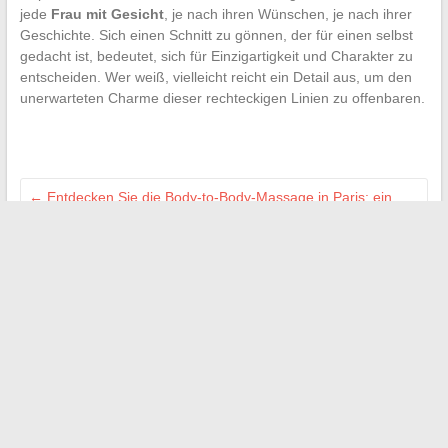
jede
Frau mit Gesicht
, je nach ihren Wünschen, je nach ihrer
Geschichte. Sich einen Schnitt zu gönnen, der für einen selbst
gedacht ist, bedeutet, sich für Einzigartigkeit und Charakter zu
entscheiden. Wer weiß, vielleicht reicht ein Detail aus, um den
unerwarteten Charme dieser rechteckigen Linien zu offenbaren.
←
Entdecken Sie die Body-to-Body-Massage in Paris: ein
sinnliches Erlebnis ohne sexuelle Absicht
Wie viel verdient ein Gynäkologe in Frankreich tatsächlich?
Analyse der Gehälter 2024
→
Suchen