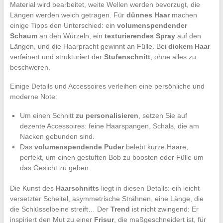
Material wird bearbeitet, weite Wellen werden bevorzugt, die
Längen werden weich getragen. Für
dünnes Haar
machen
einige Tipps den Unterschied: ein
volumenspendender
Schaum
an den Wurzeln, ein
texturierendes Spray
auf den
Längen, und die Haarpracht gewinnt an Fülle. Bei
dickem Haar
verfeinert und strukturiert der
Stufenschnitt
, ohne alles zu
beschweren.
Einige Details und Accessoires verleihen eine persönliche und
moderne Note:
Um einen Schnitt
zu personalisieren
, setzen Sie auf
dezente Accessoires: feine Haarspangen, Schals, die am
Nacken gebunden sind.
Das
volumenspendende Puder
belebt kurze Haare,
perfekt, um einen gestuften Bob zu boosten oder Fülle um
das Gesicht zu geben.
Die Kunst des
Haarschnitts
liegt in diesen Details: ein leicht
versetzter Scheitel, asymmetrische Strähnen, eine Länge, die
die Schlüsselbeine streift… Der
Trend
ist nicht zwingend: Er
inspiriert den Mut zu einer
Frisur
, die maßgeschneidert ist, für