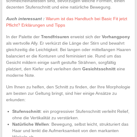
schmeichelhaftesten sind, bevorzugen weiche Formen, einen
dezenten Stufenschnitt und eine natürliche Bewegung.
Auch interessant :
Warum ist das Handtuch bei Basic Fit jetzt
Pflicht? Erklärungen und Tipps
In der Palette der
Trendfrisuren
erweist sich der
Vorhangpony
als wertvolle Ally. Er verkürzt die Länge der Stirn und bewahrt
gleichzeitig die Leichtigkeit. Bei langen oder mittellangen Haaren
balanciert er die Konturen und feminisiert sie. Rund um das
Gesicht mildern einige sanft gestufte Strähnen, sorgfältig
platziert, den Kiefer und verleihen dem
Gesichtsschnitt
eine
moderne Note.
Um Ihnen zu helfen, den Schnitt zu finden, der Ihre Morphologie
am besten zur Geltung bringt, sind hier einige Ansätze zu
erkunden:
Stufenschnitt
: ein progressiver Stufenschnitt verleiht Relief,
ohne die Vertikalität zu verstärken.
Natürliche Wellen
: Bewegung, selbst leicht, strukturiert das
Haar und lenkt die Aufmerksamkeit von den markanten
Winkeln ab.