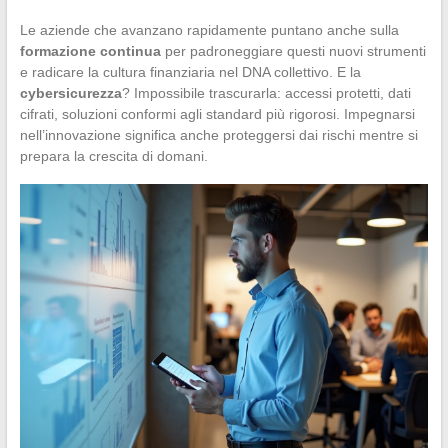
Le aziende che avanzano rapidamente puntano anche sulla
formazione continua
per padroneggiare questi nuovi strumenti
e radicare la cultura finanziaria nel DNA collettivo. E la
cybersicurezza
? Impossibile trascurarla: accessi protetti, dati
cifrati, soluzioni conformi agli standard più rigorosi. Impegnarsi
nell’innovazione significa anche proteggersi dai rischi mentre si
prepara la crescita di domani.