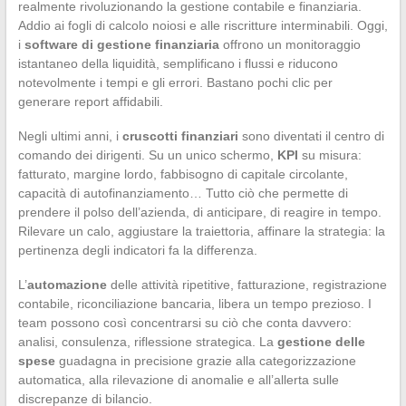
realmente rivoluzionando la gestione contabile e finanziaria.
Addio ai fogli di calcolo noiosi e alle riscritture interminabili. Oggi,
i
software di gestione finanziaria
offrono un monitoraggio
istantaneo della liquidità, semplificano i flussi e riducono
notevolmente i tempi e gli errori. Bastano pochi clic per
generare report affidabili.
Negli ultimi anni, i
cruscotti finanziari
sono diventati il centro di
comando dei dirigenti. Su un unico schermo,
KPI
su misura:
fatturato, margine lordo, fabbisogno di capitale circolante,
capacità di autofinanziamento… Tutto ciò che permette di
prendere il polso dell’azienda, di anticipare, di reagire in tempo.
Rilevare un calo, aggiustare la traiettoria, affinare la strategia: la
pertinenza degli indicatori fa la differenza.
L’
automazione
delle attività ripetitive, fatturazione, registrazione
contabile, riconciliazione bancaria, libera un tempo prezioso. I
team possono così concentrarsi su ciò che conta davvero:
analisi, consulenza, riflessione strategica. La
gestione delle
spese
guadagna in precisione grazie alla categorizzazione
automatica, alla rilevazione di anomalie e all’allerta sulle
discrepanze di bilancio.