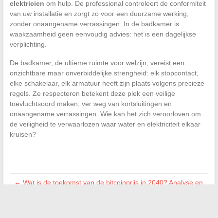
elektricien
om hulp. De professional controleert de conformiteit
van uw installatie en zorgt zo voor een duurzame werking,
zonder onaangename verrassingen. In de badkamer is
waakzaamheid geen eenvoudig advies: het is een dagelijkse
verplichting.
De badkamer, de ultieme ruimte voor welzijn, vereist een
onzichtbare maar onverbiddelijke strengheid: elk stopcontact,
elke schakelaar, elk armatuur heeft zijn plaats volgens precieze
regels. Ze respecteren betekent deze plek een veilige
toevluchtsoord maken, ver weg van kortsluitingen en
onaangename verrassingen. Wie kan het zich veroorloven om
de veiligheid te verwaarlozen waar water en elektriciteit elkaar
kruisen?
←
Wat is de toekomst van de bitcoinprijs in 2040? Analyse en
voorspellingen
Begrijp de sjamanistische ziekte: oorsprongen, betekenissen