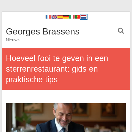
Georges Brassens
Nieuws
Hoeveel fooi te geven in een
sterrenrestaurant: gids en
praktische tips