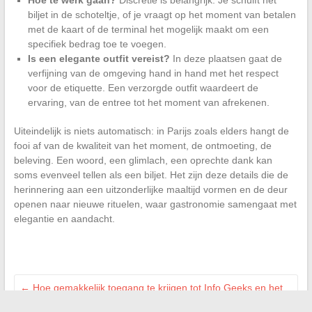
Hoe te werk gaan?
Discretie is belangrijk. Je schuift het
biljet in de schoteltje, of je vraagt op het moment van betalen
met de kaart of de terminal het mogelijk maakt om een
specifiek bedrag toe te voegen.
Is een elegante outfit vereist?
In deze plaatsen gaat de
verfijning van de omgeving hand in hand met het respect
voor de etiquette. Een verzorgde outfit waardeert de
ervaring, van de entree tot het moment van afrekenen.
Uiteindelijk is niets automatisch: in Parijs zoals elders hangt de
fooi af van de kwaliteit van het moment, de ontmoeting, de
beleving. Een woord, een glimlach, een oprechte dank kan
soms evenveel tellen als een biljet. Het zijn deze details die de
herinnering aan een uitzonderlijke maaltijd vormen en de deur
openen naar nieuwe rituelen, waar gastronomie samengaat met
elegantie en aandacht.
←
Hoe gemakkelijk toegang te krijgen tot Info Geeks en het
IP-adres 192.168.1.85