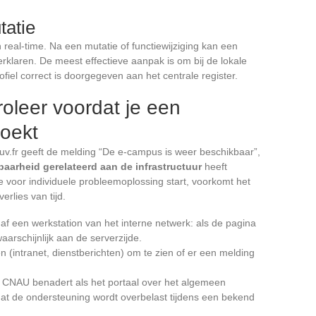
tatie
 real-time. Na een mutatie of functiewijziging kan een
verklaren. De meest effectieve aanpak is om bij de lokale
fiel correct is doorgegeven aan het centrale register.
roleer voordat je een
zoekt
gouv.fr geeft de melding “De e-campus is weer beschikbaar”,
baarheid gerelateerd aan de infrastructuur
heeft
 voor individuele probleemoplossing start, voorkomt het
erlies van tijd.
af een werkstation van het interne netwerk: als de pagina
aarschijnlijk aan de serverzijde.
 (intranet, dienstberichten) om te zien of er een melding
t CNAU benadert als het portaal over het algemeen
dat de ondersteuning wordt overbelast tijdens een bekend