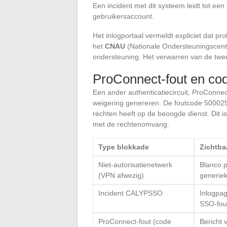
Een incident met dit systeem leidt tot een
gebruikersaccount.
Het inlogportaal vermeldt expliciet da
het
CNAU
(Nationale Ondersteuningscent
ondersteuning. Het verwarren van de twee c
ProConnect-fout en co
Een ander authenticatiecircuit, ProConne
weigering genereren. De foutcode 500025 
rechten heeft op de beoogde dienst. Dit 
met de rechtenomvang.
Type blokkade
Zichtb
Niet-autorisatienetwerk
Blanco p
(VPN afwezig)
generiek
Incident CALYPSSO
Inlogpag
SSO-fou
ProConnect-fout (code
Bericht 