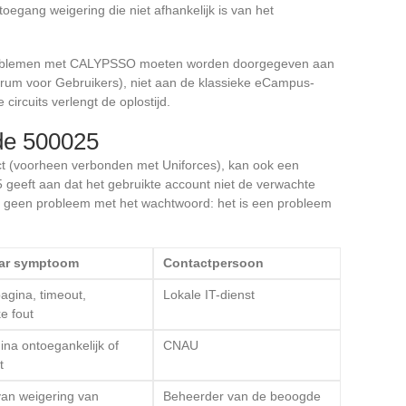
 toegang weigering die niet afhankelijk is van het
t problemen met CALYPSSO moeten worden doorgegeven aan
rum voor Gebruikers), niet aan de klassieke eCampus-
ircuits verlengt de oplostijd.
de 500025
ct (voorheen verbonden met Uniforces), kan ook een
geeft aan dat het gebruikte account niet de verwachte
is geen probleem met het wachtwoord: het is een probleem
aar symptoom
Contactpersoon
agina, timeout,
Lokale IT-dienst
e fout
ina ontoegankelijk of
CNAU
t
van weigering van
Beheerder van de beoogde