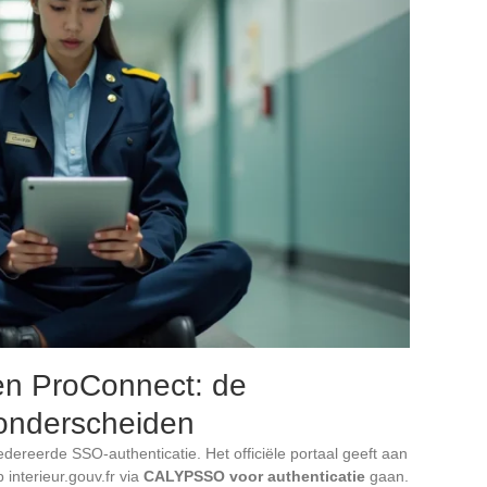
 ProConnect: de
s onderscheiden
ereerde SSO-authenticatie. Het officiële portaal geeft aan
interieur.gouv.fr via
CALYPSSO voor authenticatie
gaan.