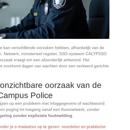
 kan verschillende oorzaken hebben, afhankelijk van de
en. Netwerk, ministerieel register, SSO-systeem CALYPSSO
oorzaak vraagt om een afzonderlijk antwoord. Het
unt voorkomt dagen van wachten door een verkeerd gerichte
onzichtbare oorzaak van de
eCampus Police
wijzen op een probleem met inloggegevens of wachtwoord.
: een poging tot toegang vanaf een thuisnetwerk, zonder
igering zonder expliciete foutmelding
.
der je e-mailadres op te geven: voordelen en praktische