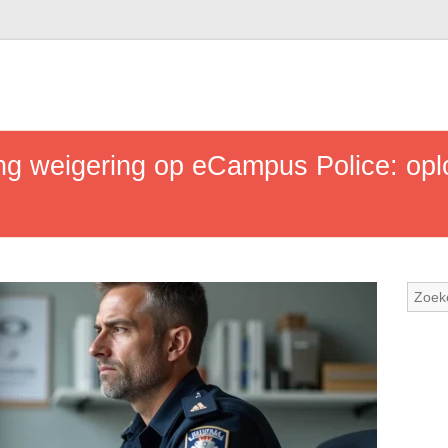
ang weigering op eCampus Police: op