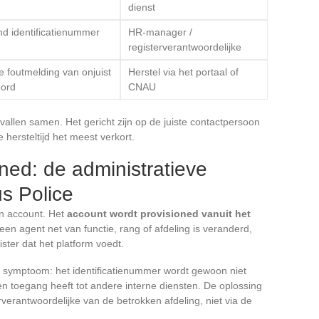
dienst
d identificatienummer
HR-manager /
registerverantwoordelijke
te foutmelding van onjuist
Herstel via het portaal of
ord
CNAU
llen samen. Het gericht zijn op de juiste contactpersoon
e hersteltijd het meest verkort.
oned: de administratieve
s Police
n account. Het
account wordt provisioned vanuit het
 een agent net van functie, rang of afdeling is veranderd,
ister dat het platform voedt.
k symptoom: het identificatienummer wordt gewoon niet
n toegang heeft tot andere interne diensten. De oplossing
verantwoordelijke van de betrokken afdeling, niet via de