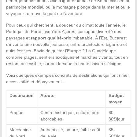
hébergements. Impossible d’ignorer la baie de Kotor, classée au
patrimoine mondial, où la montagne plonge dans la mer et où le
voyageur retrouve le goût de l’aventure.
Pour ceux qui cherchent la douceur du climat toute l’année, le
Portugal, de Porto jusqu’aux Açores, conjugue diversité des
paysages et
rapport qualité-prix
imbattable. À l’Est, Bucarest
s’invente une nouvelle jeunesse, entre architecture bigarrée et
nuits festives. Envie de quitter l’Europe ? La Guadeloupe
combine plages, sentiers exotiques et marchés vivants, tout en
restant accessible, surtout lorsque la haute saison s’éloigne.
Voici quelques exemples concrets de destinations qui font rimer
accessibilité et dépaysement :
Destination
Atouts
Budget
moyen
Prague
Centre historique, culture, prix
60-
abordables
80€/jour
Macédoine
Authenticité, nature, faible coût
35-
du Nord
de la vie
50€/jour