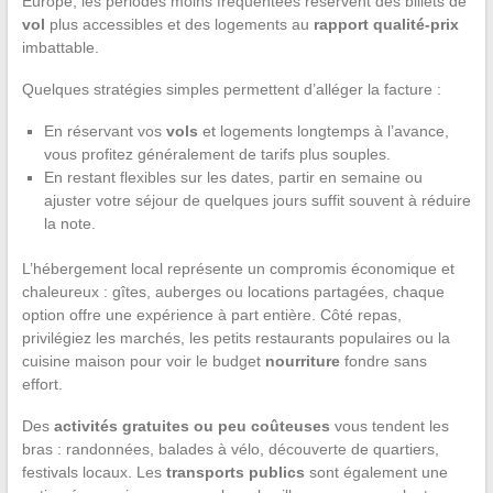
Europe, les périodes moins fréquentées réservent des billets de
vol
plus accessibles et des logements au
rapport qualité-prix
imbattable.
Quelques stratégies simples permettent d’alléger la facture :
En réservant vos
vols
et logements longtemps à l’avance,
vous profitez généralement de tarifs plus souples.
En restant flexibles sur les dates, partir en semaine ou
ajuster votre séjour de quelques jours suffit souvent à réduire
la note.
L’hébergement local représente un compromis économique et
chaleureux : gîtes, auberges ou locations partagées, chaque
option offre une expérience à part entière. Côté repas,
privilégiez les marchés, les petits restaurants populaires ou la
cuisine maison pour voir le budget
nourriture
fondre sans
effort.
Des
activités gratuites ou peu coûteuses
vous tendent les
bras : randonnées, balades à vélo, découverte de quartiers,
festivals locaux. Les
transports publics
sont également une