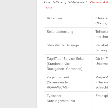
Ebenfalls empfehlenswert :
Warum ist d
Tipps
Kriterium
Klassis
(Menü, 
Seitenabdeckung
Teilweis
merchand
Stabilität der Anzeige
Variabel
Sitzung
Zugriff auf Service-Seiten
Oft im 
(Kundenservice,
Unterme
Rückgaben, Garantien)
Zugänglichkeit
Mega-M
(Screenreader,
Filter 
RGAA/WCAG)
schlecht
Typischer
Erstexpl
Nutzungszeitpunkt