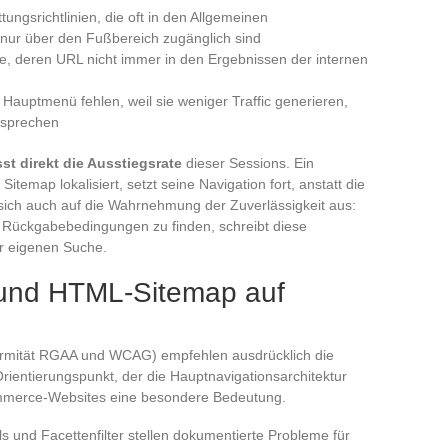
gsrichtlinien, die oft in den Allgemeinen
nur über den Fußbereich zugänglich sind
e, deren URL nicht immer in den Ergebnissen der internen
Hauptmenü fehlen, weil sie weniger Traffic generieren,
tsprechen
st direkt die Ausstiegsrate
dieser Sessions. Ein
itemap lokalisiert, setzt seine Navigation fort, anstatt die
 sich auch auf die Wahrnehmung der Zuverlässigkeit aus:
ie Rückgabebedingungen zu finden, schreibt diese
er eigenen Suche.
 und HTML-Sitemap auf
formität RGAA und WCAG) empfehlen ausdrücklich die
Orientierungspunkt, der die Hauptnavigationsarchitektur
ommerce-Websites eine besondere Bedeutung.
und Facettenfilter stellen dokumentierte Probleme für