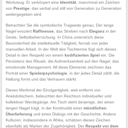
Werkzeug: Er verkörpert eine
Identität
, manchmal ein Zeichen
von
Prestige
, das verbal und still von Generation zu Generation
weitergegeben wird.
Betrachten Sie die symbolische Tragweite genau: Der lange
Nagel evoziert
Raffinesse
, das Streben nach
Eleganz
in der
Geste, Selbstbeherrschung. In China unterstrich diese
Besonderheit die intellektuelle Tätigkeit, fernab von jeder
manuellen Arbeit. In der Welt des Tischtennis fügt sich dieses
Detail in den Respekt vor einem
kodifizierten Spiel
ein. Die
Persistenz des Rituals, die Aufmerksamkeit auf den Nagel, das
emotionale Management: All diese Elemente zeichnen das
Porträt einer
Spielerpsychologie
, in der jedes Detail zählt, die
Haltung formt und das Vertrauen stärkt.
Dieses Merkmal der Einzigartigkeit, weit entfernt von
Anekdotischem, beleuchtet den Reichtum individueller und
kollektiver Werdegänge. Am Tisch steht derjenige, der einen
langen Nagel trägt, in der Kontinuität einer
mündlichen
Überlieferung
und eines Dialogs mit der Geschichte. Andere
Kulturen, insbesondere in Afrika, schätzen dieses Zeichen
ebenfalls als Marker der Zugehörigkeit. Der
Respekt vor dem