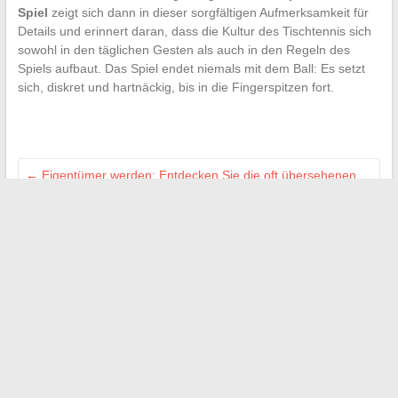
Spiel
zeigt sich dann in dieser sorgfältigen Aufmerksamkeit für
Details und erinnert daran, dass die Kultur des Tischtennis sich
sowohl in den täglichen Gesten als auch in den Regeln des
Spiels aufbaut. Das Spiel endet niemals mit dem Ball: Es setzt
sich, diskret und hartnäckig, bis in die Fingerspitzen fort.
←
Eigentümer werden: Entdecken Sie die oft übersehenen
Nachteile des Immobilienkaufs
Die unverzichtbaren Tipps für den Erfolg Ihres
Immobilienprojekts im Jahr 2024
→
Suchen