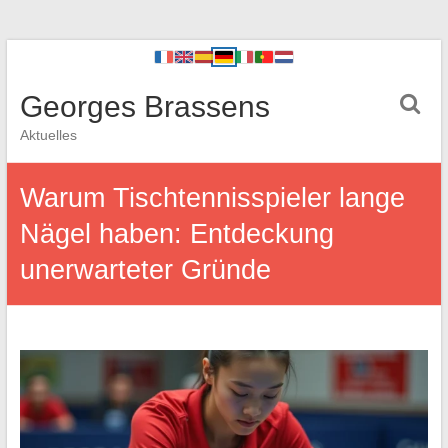
Georges Brassens
Aktuelles
Warum Tischtennisspieler lange
Nägel haben: Entdeckung
unerwarteter Gründe