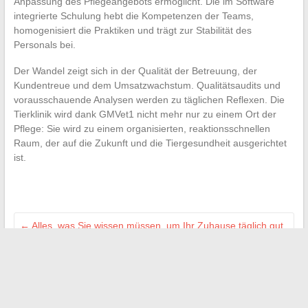
Anpassung des Pflegeangebots ermöglicht. Die im Software
integrierte Schulung hebt die Kompetenzen der Teams,
homogenisiert die Praktiken und trägt zur Stabilität des
Personals bei.
Der Wandel zeigt sich in der Qualität der Betreuung, der
Kundentreue und dem Umsatzwachstum. Qualitätsaudits und
vorausschauende Analysen werden zu täglichen Reflexen. Die
Tierklinik wird dank GMVet1 nicht mehr nur zu einem Ort der
Pflege: Sie wird zu einem organisierten, reaktionsschnellen
Raum, der auf die Zukunft und die Tiergesundheit ausgerichtet
ist.
←
Alles, was Sie wissen müssen, um Ihr Zuhause täglich gut
zu gestalten, zu dekorieren und zu pflegen
Entdecken Sie die Body-to-Body-Massage in Paris: ein
sinnliches Erlebnis ohne sexuelle Absicht
→