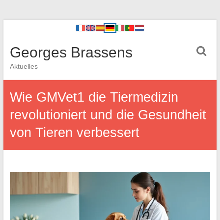
Georges Brassens
Aktuelles
Wie GMVet1 die Tiermedizin
revolutioniert und die Gesundheit
von Tieren verbessert