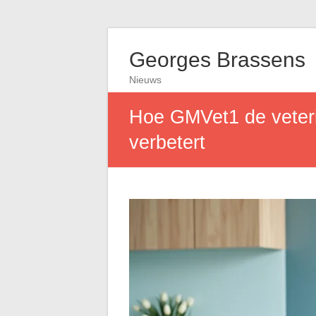
Georges Brassens
Nieuws
Hoe GMVet1 de veteri
verbetert