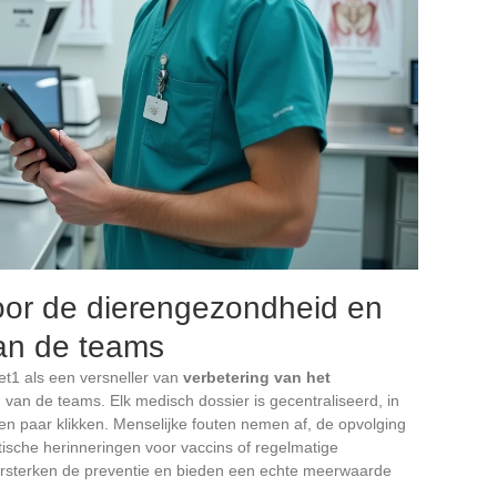
oor de dierengezondheid en
van de teams
et1 als een versneller van
verbetering van het
van de teams. Elk medisch dossier is gecentraliseerd, in
een paar klikken. Menselijke fouten nemen af, de opvolging
tische herinneringen voor vaccins of regelmatige
rsterken de preventie en bieden een echte meerwaarde