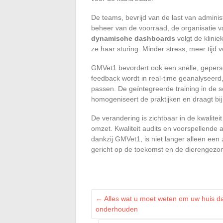
De teams, bevrijd van de last van admini
beheer van de voorraad, de organisatie va
dynamische dashboards
volgt de klinie
ze haar sturing. Minder stress, meer tijd 
GMVet1 bevordert ook een snelle, gepers
feedback wordt in real-time geanalyseerd
passen. De geïntegreerde training in de 
homogeniseert de praktijken en draagt bij 
De verandering is zichtbaar in de kwalitei
omzet. Kwaliteit audits en voorspellende 
dankzij GMVet1, is niet langer alleen een
gericht op de toekomst en de dierengezo
←
Alles wat u moet weten om uw huis dag
onderhouden