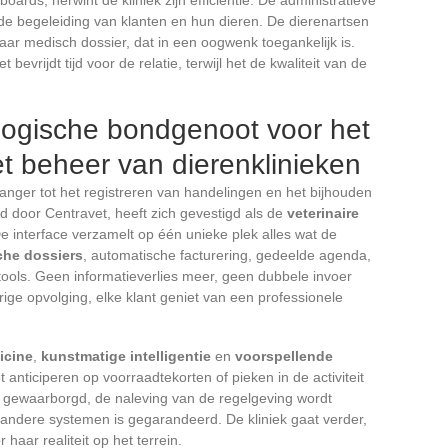
 de begeleiding van klanten en hun dieren. De dierenartsen
ar medisch dossier, dat in een oogwenk toegankelijk is.
bevrijdt tijd voor de relatie, terwijl het de kwaliteit van de
ogische bondgenoot voor het
t beheer van dierenklinieken
langer tot het registreren van handelingen en het bijhouden
d door Centravet, heeft zich gevestigd als de
veterinaire
e interface verzamelt op één unieke plek alles wat de
che dossiers
, automatische facturering, gedeelde agenda,
ools. Geen informatieverlies meer, geen dubbele invoer
rige opvolging, elke klant geniet van een professionele
icine
,
kunstmatige intelligentie
en
voorspellende
 anticiperen op voorraadtekorten of pieken in de activiteit
s gewaarborgd, de naleving van de regelgeving wordt
andere systemen is gegarandeerd. De kliniek gaat verder,
haar realiteit op het terrein.