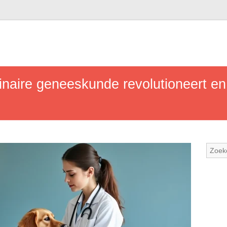
naire geneeskunde revolutioneert en