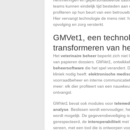
teams kunnen eindelijk tijd besteden aan
profiteren op hun beurt van een betrouwba
Hier vervangt technologie de mens niet: het 
opvolging en zorg versterkt.
GMVet1, een technol
transformeren van he
Het
veterinaire beheer
beperkt zich niet 
van papieren dossiers. GMVet1, ontwikkel
beheersoftware
die het spel verandert. D
kliniek nodig heeft:
elektronische medis
voorraadbeheer en interne communicatiet
meer: elk dier profiteert van een nauwkeu
ontvangst.
GMVet1 bevat ook modules voor
telemed
analyse
. Beslissen wordt eenvoudiger, het
wordt mogelijk. De gegevensbeveiliging i
gerespecteerd, de
interoperabiliteit
met 
sereen, met een tool die is ontworpen voor 