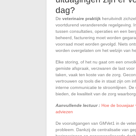
dag?
De
veterinaire praktijk
heruitvindt zichz
voortdurend veranderende regelgeving. I
tussen consultaties, operaties en een be
beheerd, facturering moet worden gegar
voorraad moet worden gevolgd. Niets onts
worden overgelaten om het welzijn van he
Elke storing, of het nu gaat om een onvol
gemiste afspraak, verzwaren de last voor 
taken, vaak ten koste van de zorg. Geconf
vertrouwen op tools die in staat zijn om i
interne communicatie te stroomlijnen. De 
bieden, de kwaliteit van de zorg waarborge
Aanvullende lectuur :
Hoe de bouwjaar v
adviezen
De vooruitgangen van GMVet1 in de veterin
probleem. Dankzij de centralisatie van g
herinneringen en gepersonaliseerde dashboa