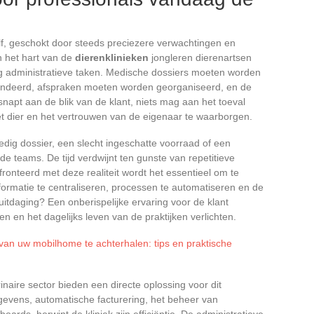
elf, geschokt door steeds preciezere verwachtingen en
n het hart van de
dierenklinieken
jongleren dierenartsen
rg administratieve taken. Medische dossiers moeten worden
andeerd, afspraken moeten worden georganiseerd, en de
napt aan de blik van de klant, niets mag aan het toeval
t dier en het vertrouwen van de eigenaar te waarborgen.
ledig dossier, een slecht ingeschatte voorraad of een
de teams. De tijd verdwijnt ten gunste van repetitieve
ronteerd met deze realiteit wordt het essentieel om te
nformatie te centraliseren, processen te automatiseren en de
uitdaging? Een onberispelijke ervaring voor de klant
n en het dagelijks leven van de praktijken verlichten.
an uw mobilhome te achterhalen: tips en praktische
aire sector bieden een directe oplossing voor dit
egevens, automatische facturering, het beheer van
rds, herwint de kliniek zijn efficiëntie. De administratieve