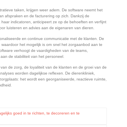
stratieve taken, krijgen weer adem. De software neemt het
n afspraken en de facturering op zich. Dankzij de
k haar indicatoren, anticipeert ze op de behoeften en verfijnt
voor luisteren en advies aan de eigenaren van dieren.
onaliseerde en continue communicatie met de klanten. De
, waardoor het mogelijk is om snel het zorgaanbod aan te
software verhoogt de vaardigheden van de teams,
aan de stabiliteit van het personeel.
t van de zorg, de loyaliteit van de klanten en de groei van de
analyses worden dagelijkse reflexen. De dierenkliniek,
 zorgplaats: het wordt een georganiseerde, reactieve ruimte,
ndheid.
elijks goed in te richten, te decoreren en te