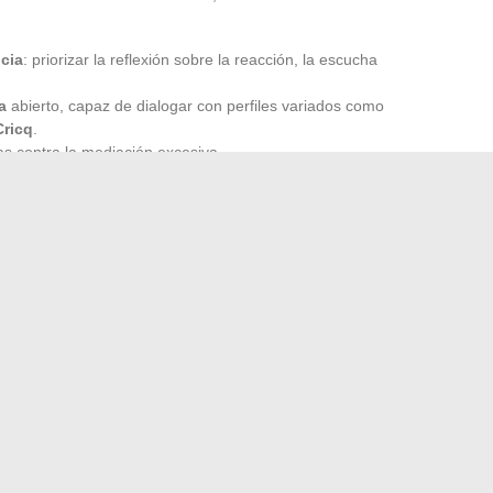
ncia
: priorizar la reflexión sobre la reacción, la escucha
a
abierto, capaz de dialogar con perfiles variados como
Cricq
.
as contra la mediación excesiva.
sional
y preservación de lo íntimo interroga a la profesión.
 en el panorama mediático? Neumann hace la apuesta
o singular, casi una brújula para aquellos que se niegan a
frenético de la actualidad. Resta saber si esta línea de
n un momento en que la frontera entre lo público y lo
icias del sector de la comunicación y los medios
ad high-tech: innovaciones, tendencias y nuevos gadgets
→