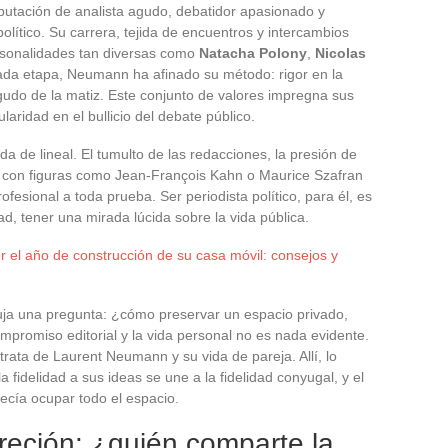
eputación de analista agudo, debatidor apasionado y
olítico. Su carrera, tejida de encuentros y intercambios
ersonalidades tan diversas como
Natacha Polony
,
Nicolas
ada etapa, Neumann ha afinado su método: rigor en la
 agudo de la matiz. Este conjunto de valores impregna sus
laridad en el bullicio del debate público.
da de lineal. El tumulto de las redacciones, la presión de
les con figuras como Jean-François Kahn o Maurice Szafran
esional a toda prueba. Ser periodista político, para él, es
dad, tener una mirada lúcida sobre la vida pública.
el año de construcción de su casa móvil: consejos y
buja una pregunta: ¿cómo preservar un espacio privado,
compromiso editorial y la vida personal no es nada evidente.
trata de Laurent Neumann y su vida de pareja. Allí, lo
 fidelidad a sus ideas se une a la fidelidad conyugal, y el
ecía ocupar todo el espacio.
creción: ¿quién comparte la