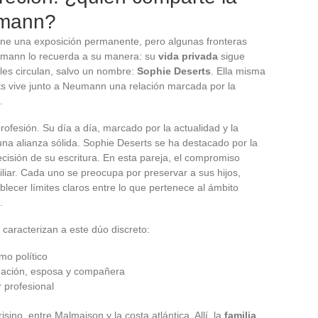
umann?
e una exposición permanente, pero algunas fronteras
mann lo recuerda a su manera: su
vida privada
sigue
lles circulan, salvo un nombre:
Sophie Deserts
. Ella misma
rts vive junto a Neumann una relación marcada por la
.
esión. Su día a día, marcado por la actualidad y la
una alianza sólida. Sophie Deserts se ha destacado por la
ecisión de su escritura. En esta pareja, el compromiso
miliar. Cada uno se preocupa por preservar a sus hijos,
ablecer límites claros entre lo que pertenece al ámbito
.
 caracterizan a este dúo discreto:
smo político
tigación, esposa y compañera
r profesional
isino, entre Malmaison y la costa atlántica. Allí, la
familia