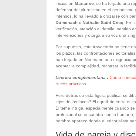
inicios en
Marianne
, se ha forjado una r
defensor del pluralismo en el periodismo p
intensos, lo ha llevado a cruzarse con p
Domenach
o
Nathalie Saint Cricq
. En c
verificación, atención al detalle, sentido
intervenciones y otorga a su voz una singu
Por supuesto, esta trayectoria no tiene na
los plazos, las confrontaciones editoria
han forjado en Neumann una exigencia prof
aceptar la complejidad, rechazar la facili
Lectura complementaria :
Cómo conocer 
trucos prácticos
Pero detrás de esta figura pública, se di
lejos de los focos? El equilibrio entre el 
El tema intriga, especialmente cuando se 
profesional se encuentra con lo humano, la
hombre aparece donde el editorialista par
Vida de pareja y dis