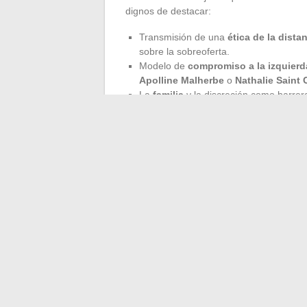
dignos de destacar:
Transmisión de una
ética de la dista
sobre la sobreoferta.
Modelo de
compromiso a la izquierd
Apolline Malherbe
o
Nathalie Saint 
La
familia
y la discreción como barrer
Su manera de conjugar
exigencia profe
¿Es necesario revelar todo para existir
contraria, y esta elección dibuja un camin
ver su vida privada atrapada por el ritmo 
conducta inspirará de manera duradera, e
privado parece cada día más difusa.
←
Descubre las últimas tendencias y not
Lo mejor de la actualid