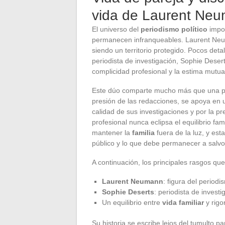
vida de Laurent Ne
El universo del
periodismo político
impon
permanecen infranqueables. Laurent Neu
siendo un territorio protegido. Pocos deta
periodista de investigación, Sophie Dese
complicidad profesional y la estima mutua
Este dúo comparte mucho más que una prof
presión de las redacciones, se apoya en 
calidad de sus investigaciones y por la pr
profesional nunca eclipsa el equilibrio fa
mantener la
familia
fuera de la luz, y est
público y lo que debe permanecer a salvo
A continuación, los principales rasgos que
Laurent Neumann
: figura del periodi
Sophie Deserts
: periodista de inves
Un equilibrio entre
vida familiar
y rigo
Su historia se escribe lejos del tumulto par