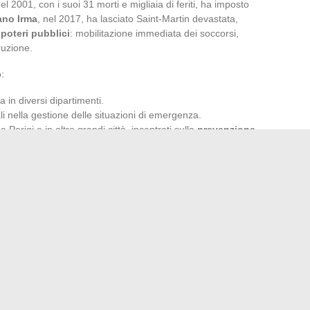
l 2001, con i suoi 31 morti e migliaia di feriti, ha imposto
ano Irma
, nel 2017, ha lasciato Saint-Martin devastata,
i
poteri pubblici
: mobilitazione immediata dei soccorsi,
ruzione.
o:
a in diversi dipartimenti.
li nella gestione delle situazioni di emergenza.
Parigi e in altre grandi città, incentrati sulla
prevenzione
si traduce in una moltiplicazione delle
inondazioni
,
Moi incoraggia una mobilitazione che si adatta, sostenuta
io, rafforzare la preparazione e inventare nuove solidarietà.
rganizza e la vigilanza non diminuisce: domani, ognuno
urezza di tutti.
ali per guidare i genitori nella vita quotidiana