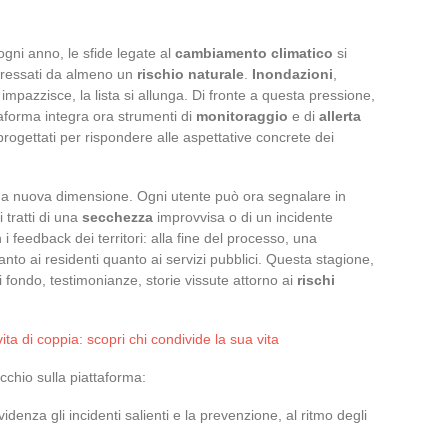
ogni anno, le sfide legate al
cambiamento climatico
si
teressati da almeno un
rischio naturale
.
Inondazioni
,
e impazzisce, la lista si allunga. Di fronte a questa pressione,
taforma integra ora strumenti di
monitoraggio
e di
allerta
progettati per rispondere alle aspettative concrete dei
na nuova dimensione. Ogni utente può ora segnalare in
 tratti di una
secchezza
improvvisa o di un incidente
on i feedback dei territori: alla fine del processo, una
anto ai residenti quanto ai servizi pubblici. Questa stagione,
i di fondo, testimonianze, storie vissute attorno ai
rischi
a di coppia: scopri chi condivide la sua vita
occhio sulla piattaforma:
idenza gli incidenti salienti e la prevenzione, al ritmo degli