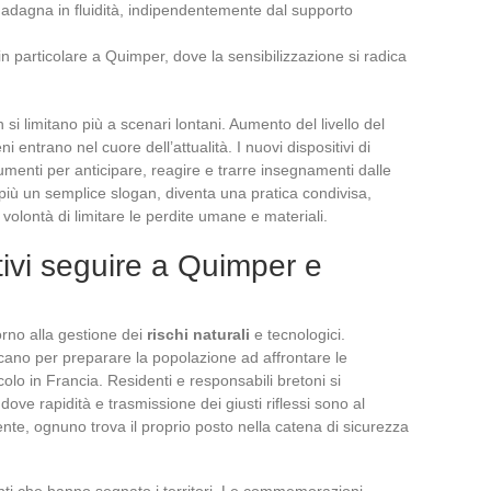
guadagna in fluidità, indipendentemente dal supporto
, in particolare a Quimper, dove la sensibilizzazione si radica
 si limitano più a scenari lontani. Aumento del livello del
 entrano nel cuore dell’attualità. I nuovi dispositivi di
umenti per anticipare, reagire e trarre insegnamenti dalle
è più un semplice slogan, diventa una pratica condivisa,
 volontà di limitare le perdite umane e materiali.
ativi seguire a Quimper e
orno alla gestione dei
rischi naturali
e tecnologici.
plicano per preparare la popolazione ad affrontare le
olo in Francia. Residenti e responsabili bretoni si
dove rapidità e trasmissione dei giusti riflessi sono al
te, ognuno trova il proprio posto nella catena di sicurezza
enti che hanno segnato i territori. Le commemorazioni