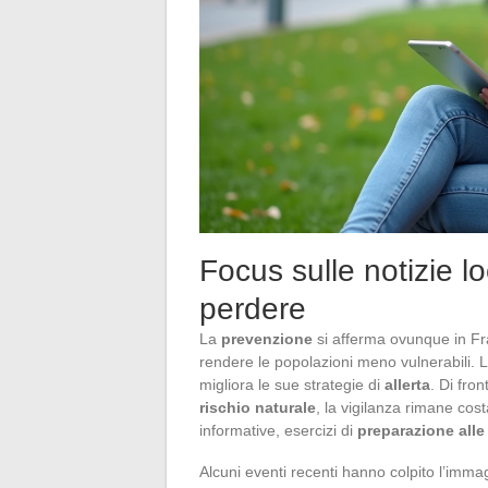
Focus sulle notizie l
perdere
La
prevenzione
si afferma ovunque in Fra
rendere le popolazioni meno vulnerabili. 
migliora le sue strategie di
allerta
. Di fro
rischio naturale
, la vigilanza rimane co
informative, esercizi di
preparazione alle 
Alcuni eventi recenti hanno colpito l’immag