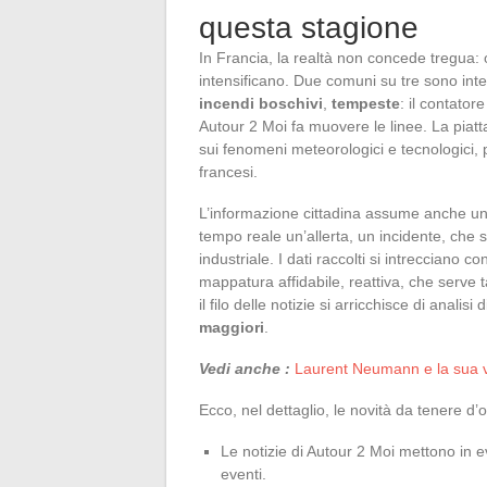
questa stagione
In Francia, la realtà non concede tregua: 
intensificano. Due comuni su tre sono in
incendi boschivi
,
tempeste
: il contator
Autour 2 Moi fa muovere le linee. La piat
sui fenomeni meteorologici e tecnologici, 
francesi.
L’informazione cittadina assume anche u
tempo reale un’allerta, un incidente, che si
industriale. I dati raccolti si intrecciano c
mappatura affidabile, reattiva, che serve t
il filo delle notizie si arricchisce di analis
maggiori
.
Vedi anche :
Laurent Neumann e la sua vit
Ecco, nel dettaglio, le novità da tenere d’
Le notizie di Autour 2 Moi mettono in ev
eventi.