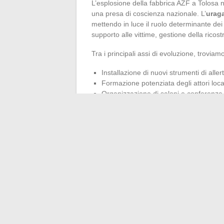
L’esplosione della fabbrica AZF a Tolosa ne
una presa di coscienza nazionale. L’
urag
mettendo in luce il ruolo determinante de
supporto alle vittime, gestione della ricost
Tra i principali assi di evoluzione, troviam
Installazione di nuovi strumenti di allert
Formazione potenziata degli attori loca
Organizzazione di saloni e conferenze a 
e sull’
innovazione
.
La dinamica del
cambiamento climatico
incendi boschivi
e
tempeste
. Autour 2 
dalla volontà collettiva di anticipare megl
Le sfide si moltiplicano, la risposta si o
potrebbe diventare il primo attore della sic
←
Suggerimenti e raccomandazioni essenzi