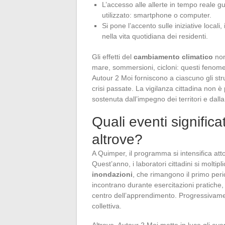
L’accesso alle allerte in tempo reale 
utilizzato: smartphone o computer.
Si pone l’accento sulle iniziative locali
nella vita quotidiana dei residenti.
Gli effetti del
cambiamento climatico
non
mare, sommersioni, cicloni: questi fenomeni
Autour 2 Moi forniscono a ciascuno gli str
crisi passate. La vigilanza cittadina non 
sostenuta dall’impegno dei territori e dalla
Quali eventi signific
altrove?
A Quimper, il programma si intensifica att
Quest’anno, i laboratori cittadini si molti
inondazioni
, che rimangono il primo peric
incontrano durante esercitazioni pratiche, 
centro dell’apprendimento. Progressivamen
collettiva.
Altrove, Autour 2 Moi mette in luce gli ev