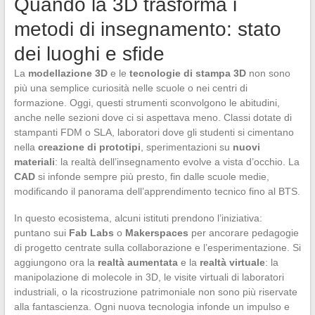
Quando la 3D trasforma i
metodi di insegnamento: stato
dei luoghi e sfide
La
modellazione 3D
e le
tecnologie di stampa 3D
non sono
più una semplice curiosità nelle scuole o nei centri di
formazione. Oggi, questi strumenti sconvolgono le abitudini,
anche nelle sezioni dove ci si aspettava meno. Classi dotate di
stampanti FDM o SLA, laboratori dove gli studenti si cimentano
nella
creazione di prototipi
, sperimentazioni su
nuovi
materiali
: la realtà dell’insegnamento evolve a vista d’occhio. La
CAD
si infonde sempre più presto, fin dalle scuole medie,
modificando il panorama dell’apprendimento tecnico fino al BTS.
In questo ecosistema, alcuni istituti prendono l’iniziativa:
puntano sui
Fab Labs
o
Makerspaces
per ancorare pedagogie
di progetto centrate sulla collaborazione e l’esperimentazione. Si
aggiungono ora la
realtà aumentata
e la
realtà virtuale
: la
manipolazione di molecole in 3D, le visite virtuali di laboratori
industriali, o la ricostruzione patrimoniale non sono più riservate
alla fantascienza. Ogni nuova tecnologia infonde un impulso e