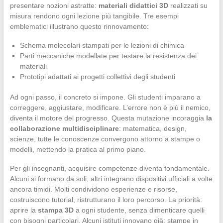
presentare nozioni astratte:
materiali didattici 3D
realizzati su
misura rendono ogni lezione più tangibile. Tre esempi
emblematici illustrano questo rinnovamento:
Schema molecolari stampati per le lezioni di chimica
Parti meccaniche modellate per testare la resistenza dei
materiali
Prototipi adattati ai progetti collettivi degli studenti
Ad ogni passo, il concreto si impone. Gli studenti imparano a
correggere, aggiustare, modificare. L’errore non è più il nemico,
diventa il motore del progresso. Questa mutazione incoraggia
la
collaborazione multidisciplinare
: matematica, design,
scienze, tutte le conoscenze convergono attorno a stampe o
modelli, mettendo la pratica al primo piano.
Per gli insegnanti, acquisire competenze diventa fondamentale.
Alcuni si formano da soli, altri integrano dispositivi ufficiali a volte
ancora timidi. Molti condividono esperienze e risorse,
costruiscono tutorial, ristrutturano il loro percorso. La priorità:
aprire la
stampa 3D
a ogni studente, senza dimenticare quelli
con bisogni particolari. Alcuni istituti innovano già: stampe in