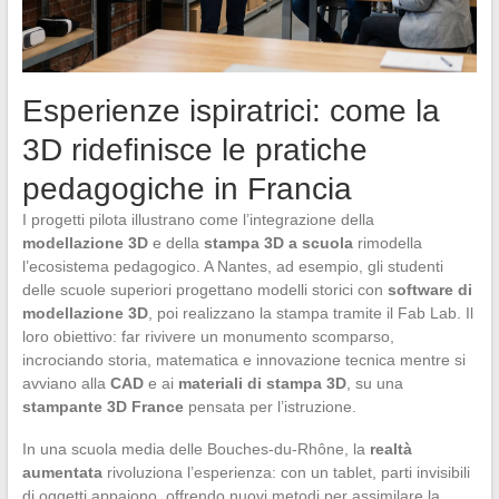
Esperienze ispiratrici: come la
3D ridefinisce le pratiche
pedagogiche in Francia
I progetti pilota illustrano come l’integrazione della
modellazione 3D
e della
stampa 3D a scuola
rimodella
l’ecosistema pedagogico. A Nantes, ad esempio, gli studenti
delle scuole superiori progettano modelli storici con
software di
modellazione 3D
, poi realizzano la stampa tramite il Fab Lab. Il
loro obiettivo: far rivivere un monumento scomparso,
incrociando storia, matematica e innovazione tecnica mentre si
avviano alla
CAD
e ai
materiali di stampa 3D
, su una
stampante 3D France
pensata per l’istruzione.
In una scuola media delle Bouches-du-Rhône, la
realtà
aumentata
rivoluziona l’esperienza: con un tablet, parti invisibili
di oggetti appaiono, offrendo nuovi metodi per assimilare la