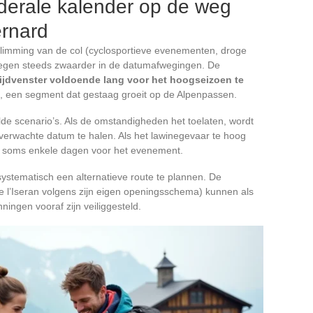
ederale kalender op de weg
ernard
imming van de col (cyclosportieve evenementen, droge
egen steeds zwaarder in de datumafwegingen. De
ijdvenster voldoende lang voor het hoogseizoen te
n, een segment dat gestaag groeit op de Alpenpassen.
lde scenario’s. Als de omstandigheden het toelaten, wordt
erwachte datum te halen. Als het lawinegevaar te hoog
aats, soms enkele dagen voor het evenement.
stematisch een alternatieve route te plannen. De
e l’Iseran volgens zijn eigen openingsschema) kunnen als
ningen vooraf zijn veiliggesteld.