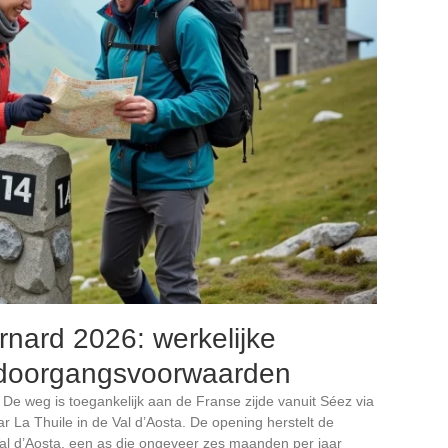
rnard 2026: werkelijke
 doorgangsvoorwaarden
De weg is toegankelijk aan de Franse zijde vanuit Séez via
r La Thuile in de Val d’Aosta. De opening herstelt de
al d’Aosta, een as die ongeveer zes maanden per jaar