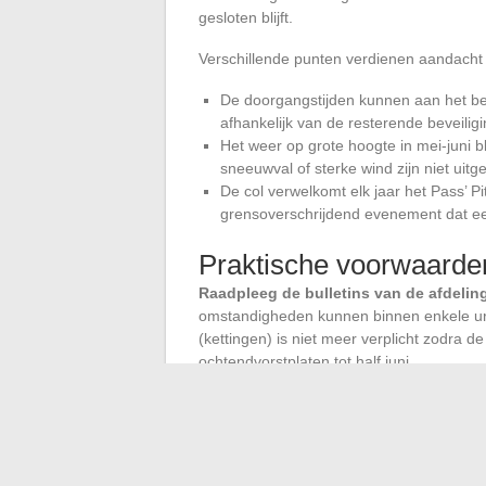
gesloten blijft.
Verschillende punten verdienen aandacht 
De doorgangstijden kunnen aan het beg
afhankelijk van de resterende beveilig
Het weer op grote hoogte in mei-juni bli
sneeuwval of sterke wind zijn niet uitg
De col verwelkomt elk jaar het Pass’ Pi
grensoverschrijdend evenement dat ee
Praktische voorwaarden
Raadpleeg de bulletins van de afdelin
omstandigheden kunnen binnen enkele ure
(kettingen) is niet meer verplicht zodra de
ochtendvorstplaten tot half juni.
De verwarring tussen de verwachte datum 
Bernard is geen logistiek detail. Het heef
in Haute-Tarentaise en Val d’Aosta.
Zolan
gecommuniceerde marge blijft
, zullen 