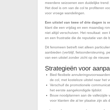
meerdere seizoenen een duidelijke trend:
Het doel is om van de col te profiteren vo
voor vroege wandelingen.
Een uitstel van twee of drie dagen is 
klant die een vrijdag en een maandag r
niet altijd verschuiven. Het resultaat: ee
en een frustratie die de reputatie van de
Dit fenomeen betreft niet alleen particuli
aanbieden (verblijf, fietsondersteuning, p
van een uitstel zonder zicht op de nieuw
Strategieën voor aanpa
Bied flexibele annuleringsvoorwaarden
de col, met kosteloze uitstel naar he
Verschuif de promotionele communicati
het eerste aangekondigde tijdslot
Bouw noodplannen aan de valleizijde v
voor klanten die al ter plaatse zijn als d