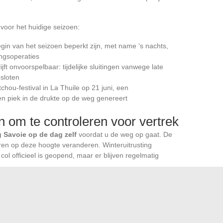
voor het huidige seizoen:
in van het seizoen beperkt zijn, met name ‘s nachts,
ingsoperaties
jft onvoorspelbaar: tijdelijke sluitingen vanwege late
esloten
tchou-festival in La Thuile op 21 juni, een
n piek in de drukte op de weg genereert
 om te controleren voor vertrek
g Savoie op de dag zelf
voordat u de weg op gaat. De
n op deze hoogte veranderen. Winteruitrusting
 col officieel is geopend, maar er blijven regelmatig
en de werkelijke openingsdatum van de col du Petit Saint-
t directe financiële gevolgen voor de toerismeprofessionals
g het aankondigingsformaat een enkele datum zonder
uitstel blijven leiden tot directe verliezen en afgebroken