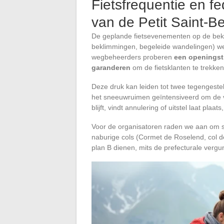
Fietsfrequentie en f
van de Petit Saint-B
De geplande fietsevenementen op de bekl
beklimmingen, begeleide wandelingen) w
wegbeheerders proberen
een openingst
garanderen
om de fietsklanten te trekke
Deze druk kan leiden tot twee tegengeste
het sneeuwruimen geïntensiveerd om de v
blijft, vindt annulering of uitstel laat pl
Voor de organisatoren raden we aan om sy
naburige cols (Cormet de Roselend, col d
plan B dienen, mits de prefecturale vergun