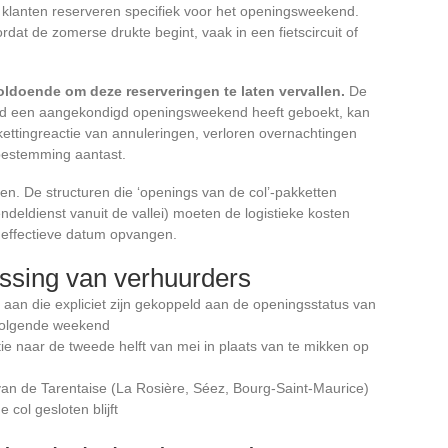
 klanten reserveren specifiek voor het openingsweekend.
ordat de zomerse drukte begint, vaak in een fietscircuit of
voldoende om deze reserveringen te laten vervallen.
De
ond een aangekondigd openingsweekend heeft geboekt, kan
n kettingreactie van annuleringen, verloren overnachtingen
 bestemming aantast.
eren. De structuren die ‘openings van de col’-pakketten
endeldienst vanuit de vallei) moeten de logistieke kosten
e effectieve datum opvangen.
ssing van verhuurders
 aan die expliciet zijn gekoppeld aan de openingsstatus van
t volgende weekend
e naar de tweede helft van mei in plaats van te mikken op
an de Tarentaise (La Rosière, Séez, Bourg-Saint-Maurice)
e col gesloten blijft