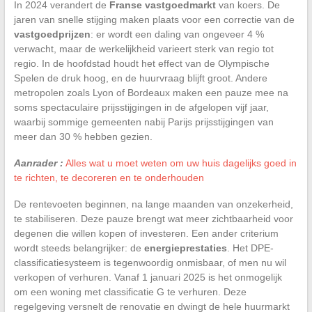
In 2024 verandert de
Franse vastgoedmarkt
van koers. De
jaren van snelle stijging maken plaats voor een correctie van de
vastgoedprijzen
: er wordt een daling van ongeveer 4 %
verwacht, maar de werkelijkheid varieert sterk van regio tot
regio. In de hoofdstad houdt het effect van de Olympische
Spelen de druk hoog, en de huurvraag blijft groot. Andere
metropolen zoals Lyon of Bordeaux maken een pauze mee na
soms spectaculaire prijsstijgingen in de afgelopen vijf jaar,
waarbij sommige gemeenten nabij Parijs prijsstijgingen van
meer dan 30 % hebben gezien.
Aanrader :
Alles wat u moet weten om uw huis dagelijks goed in
te richten, te decoreren en te onderhouden
De rentevoeten beginnen, na lange maanden van onzekerheid,
te stabiliseren. Deze pauze brengt wat meer zichtbaarheid voor
degenen die willen kopen of investeren. Een ander criterium
wordt steeds belangrijker: de
energieprestaties
. Het DPE-
classificatiesysteem is tegenwoordig onmisbaar, of men nu wil
verkopen of verhuren. Vanaf 1 januari 2025 is het onmogelijk
om een woning met classificatie G te verhuren. Deze
regelgeving versnelt de renovatie en dwingt de hele huurmarkt