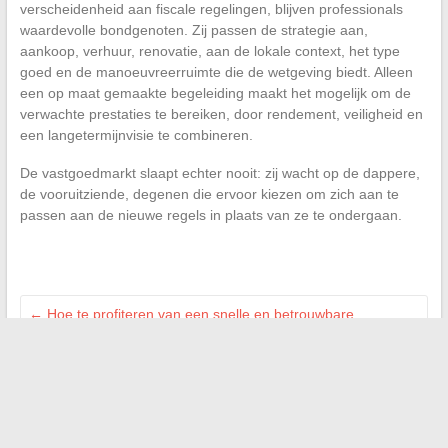
verscheidenheid aan fiscale regelingen, blijven professionals
waardevolle bondgenoten. Zij passen de strategie aan,
aankoop, verhuur, renovatie, aan de lokale context, het type
goed en de manoeuvreerruimte die de wetgeving biedt. Alleen
een op maat gemaakte begeleiding maakt het mogelijk om de
verwachte prestaties te bereiken, door rendement, veiligheid en
een langetermijnvisie te combineren.
De vastgoedmarkt slaapt echter nooit: zij wacht op de dappere,
de vooruitziende, degenen die ervoor kiezen om zich aan te
passen aan de nieuwe regels in plaats van ze te ondergaan.
←
Hoe te profiteren van een snelle en betrouwbare
internetverbinding voor uw huis
Hoe u het financieel beheer van uw bedrijf kunt optimaliseren
met innovatieve oplossingen
→