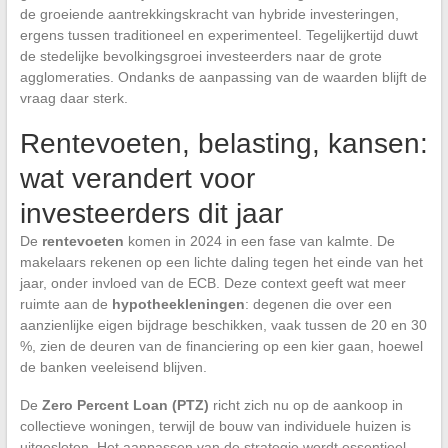
de groeiende aantrekkingskracht van hybride investeringen,
ergens tussen traditioneel en experimenteel. Tegelijkertijd duwt
de stedelijke bevolkingsgroei investeerders naar de grote
agglomeraties. Ondanks de aanpassing van de waarden blijft de
vraag daar sterk.
Rentevoeten, belasting, kansen:
wat verandert voor
investeerders dit jaar
De
rentevoeten
komen in 2024 in een fase van kalmte. De
makelaars rekenen op een lichte daling tegen het einde van het
jaar, onder invloed van de ECB. Deze context geeft wat meer
ruimte aan de
hypotheekleningen
: degenen die over een
aanzienlijke eigen bijdrage beschikken, vaak tussen de 20 en 30
%, zien de deuren van de financiering op een kier gaan, hoewel
de banken veeleisend blijven.
De
Zero Percent Loan (PTZ)
richt zich nu op de aankoop in
collectieve woningen, terwijl de bouw van individuele huizen is
uitgesloten. Het aanpassen van de strategie wordt essentieel