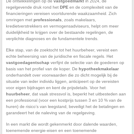
De ontwikkelingen op de
vastgoedmarkt
in 2024, de
regelgevende druk rond het
DPE
en de complexiteit van de
financieringen vereisen voortdurende waakzaamheid. Zich
omringen met
professionals
, zoals makelaars,
kredietverstrekkers en vermogensadviseurs, helpt om meer
duidelijkheid te krijgen over de bestaande regelingen, de
verplichte diagnoses en de fundamentele trends.
Elke stap, van de zoektocht tot het huurbeheer, vereist een
echte beheersing van de juridische en fiscale regels. Het
vastgoedagentschap
verfijnt de selectie van de goederen op
basis van het profiel van de koper. De
hypotheekmakelaar
onderhandelt over voorwaarden die zo dicht mogelijk bij de
situatie van ieder individu liggen, anticipeert op de vereisten
voor eigen bijdragen en kent de prijsdetails. Voor het
huurbeheer
, dat vaak stressvol is, beperkt het uitbesteden aan
een professional (voor een kostprijs tussen 3 en 10 % van de
huren) de risico’s van leegstand, beveiligt het de betalingen en
garandeert het de naleving van de regelgeving.
In een markt die wordt gekenmerkt door dalende waarden,
toenemende energie-eisen en een toenemende