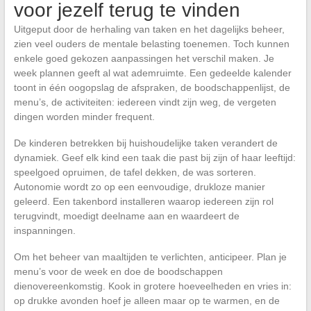
voor jezelf terug te vinden
Uitgeput door de herhaling van taken en het dagelijks beheer,
zien veel ouders de mentale belasting toenemen. Toch kunnen
enkele goed gekozen aanpassingen het verschil maken. Je
week plannen geeft al wat ademruimte. Een gedeelde kalender
toont in één oogopslag de afspraken, de boodschappenlijst, de
menu’s, de activiteiten: iedereen vindt zijn weg, de vergeten
dingen worden minder frequent.
De kinderen betrekken bij huishoudelijke taken verandert de
dynamiek. Geef elk kind een taak die past bij zijn of haar leeftijd:
speelgoed opruimen, de tafel dekken, de was sorteren.
Autonomie wordt zo op een eenvoudige, drukloze manier
geleerd. Een takenbord installeren waarop iedereen zijn rol
terugvindt, moedigt deelname aan en waardeert de
inspanningen.
Om het beheer van maaltijden te verlichten, anticipeer. Plan je
menu’s voor de week en doe de boodschappen
dienovereenkomstig. Kook in grotere hoeveelheden en vries in:
op drukke avonden hoef je alleen maar op te warmen, en de