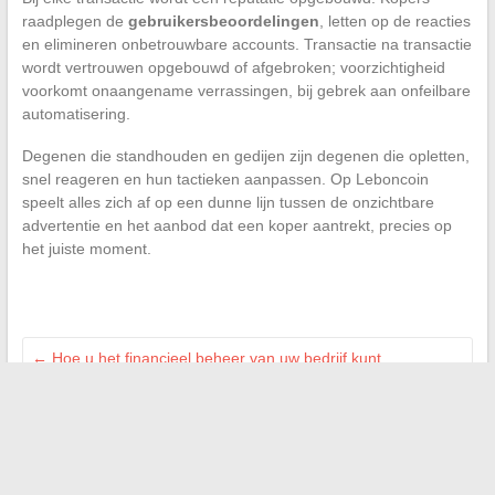
raadplegen de
gebruikersbeoordelingen
, letten op de reacties
en elimineren onbetrouwbare accounts. Transactie na transactie
wordt vertrouwen opgebouwd of afgebroken; voorzichtigheid
voorkomt onaangename verrassingen, bij gebrek aan onfeilbare
automatisering.
Degenen die standhouden en gedijen zijn degenen die opletten,
snel reageren en hun tactieken aanpassen. Op Leboncoin
speelt alles zich af op een dunne lijn tussen de onzichtbare
advertentie en het aanbod dat een koper aantrekt, precies op
het juiste moment.
←
Hoe u het financieel beheer van uw bedrijf kunt
optimaliseren met innovatieve oplossingen
Hoe gemakkelijk toegang te krijgen tot Info Geeks en het IP-
adres 192.168.1.85
→