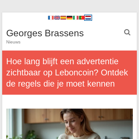
Georges Brassens
Nieuws
Hoe lang blijft een advertentie
zichtbaar op Leboncoin? Ontdek
de regels die je moet kennen