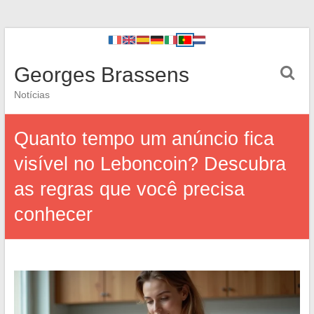
Georges Brassens
Notícias
Quanto tempo um anúncio fica
visível no Leboncoin? Descubra
as regras que você precisa
conhecer