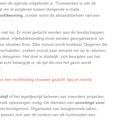
eer de agenda volgeboekt is. Thuiswerken is niet de
gt om te jongleren tussen dringende e-mails,
oofdwoning
, zonder soms de afstandsbeheer van een
at niet los. Er moet gedacht worden aan de boodschappen,
and, vrijetijdsbesteding moet worden georganiseerd, en
 situaties thuis. Elke minuut wordt kostbaar. Degenen die
nschakelen, zoeken vooral naar iemand om op te rekenen,
 delegeren. Het doel is duidelijk: zich bevrijden van het
echt belangrijk is, de tijd die met het gezin wordt
.
oor een rechthoekig vrouwen gezicht: tips en trendy
drijf
of het tegelijkertijd beheren van meerdere projecten,
concrete oplossingen nodig. De diensten van
concierge voor
rete bondgenoot. Organisatie van terugkerende taken,
 passen zich aan de context van elk huishouden aan,