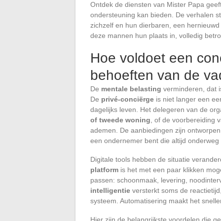
Ontdek de diensten van Mister Papa geef
ondersteuning kan bieden. De verhalen st
zichzelf en hun dierbaren, een hernieuwd
deze mannen hun plaats in, volledig betr
Hoe voldoet een con
behoeften van de v
De
mentale belasting
verminderen, dat i
De
privé-conciërge
is niet langer een e
dagelijks leven. Het delegeren van de or
of tweede woning
, of de voorbereiding
ademen. De aanbiedingen zijn ontworpen om
een ondernemer bent die altijd onderweg 
Digitale tools hebben de situatie verande
platform
is het met een paar klikken moge
passen: schoonmaak, levering, noodinterv
intelligentie
versterkt soms de reactietijd,
systeem. Automatisering maakt het sneller,
Hier zijn de belangrijkste voordelen die 