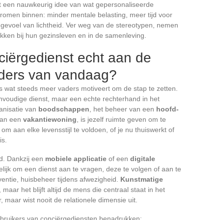
t een nauwkeurig idee van wat gepersonaliseerde
romen binnen: minder mentale belasting, meer tijd voor
 gevoel van lichtheid. Ver weg van de stereotypen, nemen
okken bij hun gezinsleven en in de samenleving.
ciërgedienst echt aan de
aders van vandaag?
s wat steeds meer vaders motiveert om de stap te zetten.
envoudige dienst, maar een echte rechterhand in het
ganisatie van
boodschappen
, het beheer van een
hoofd-
 van een
vakantiewoning
, is jezelf ruimte geven om te
 aan elke levensstijl te voldoen, of je nu thuiswerkt of
is.
rd. Dankzij een
mobiele applicatie
of een
digitale
lijk om een dienst aan te vragen, deze te volgen of aan te
entie, huisbeheer tijdens afwezigheid.
Kunstmatige
 maar het blijft altijd de mens die centraal staat in het
 maar wist nooit de relationele dimensie uit.
gebruikers van conciërgediensten benadrukken: