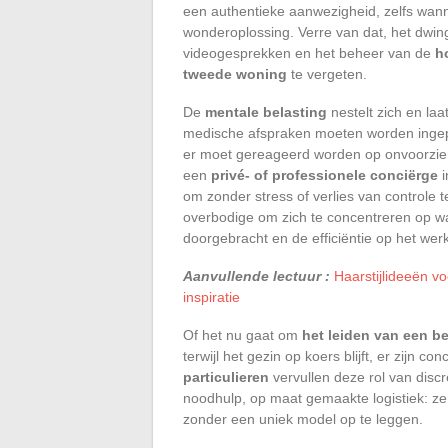
een authentieke aanwezigheid, zelfs wann
wonderoplossing. Verre van dat, het dwin
videogesprekken en het beheer van de
h
tweede woning
te vergeten.
De
mentale belasting
nestelt zich en la
medische afspraken moeten worden ingepl
er moet gereageerd worden op onvoorziene
een
privé- of professionele conciërge
i
om zonder stress of verlies van controle te
overbodige om zich te concentreren op wat 
doorgebracht en de efficiëntie op het werk
Aanvullende lectuur :
Haarstijlideeën v
inspiratie
Of het nu gaat om
het leiden van een be
terwijl het gezin op koers blijft, er zijn 
particulieren
vervullen deze rol van disc
noodhulp, op maat gemaakte logistiek: ze
zonder een uniek model op te leggen.