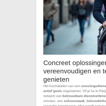
Concreet oplossinge
vereenvoudigen en t
genieten
Het inschakelen van een
conciergediens
actief gezin
organiseren. Of je nu in Par
netwerk van
betrouwbare dienstverlene
minuten, een
schoonmaak
,
tuinonderh
reparatie organiseren: alles wordt eenvou