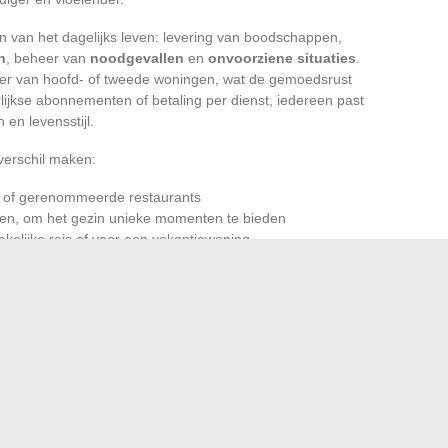
n van het dagelijks leven: levering van boodschappen,
n
, beheer van
noodgevallen
en
onvoorziene situaties
.
er van hoofd- of tweede woningen, wat de gemoedsrust
lijkse abonnementen of betaling per dienst, iedereen past
 en levensstijl.
verschil maken:
of gerenommeerde restaurants
n, om het gezin unieke momenten te bieden
akelijke reis of voor een vakantiewoning
oach
, een
sterrenchef
, of de organisatie van een
kheden. De eis van discretie en efficiëntie is van groot
selecteerd op basis van hun professionaliteit. De moderne
eniteit te kiezen wat echt belangrijk is voor hem en zijn
p zich nemen. Het dagelijks leven krijgt weer kleur, en elke
n.