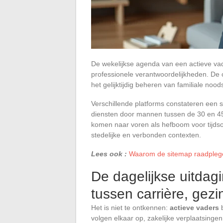
De wekelijkse agenda van een actieve vade
professionele verantwoordelijkheden. De
het gelijktijdig beheren van familiale no
Verschillende platforms constateren een 
diensten door mannen tussen de 30 en 45 
komen naar voren als hefboom voor tijdsop
stedelijke en verbonden contexten.
Lees ook :
Waarom de sitemap raadplegen
De dagelijkse uitda
tussen carrière, gezi
Het is niet te ontkennen:
actieve vaders
b
volgen elkaar op, zakelijke verplaatsing