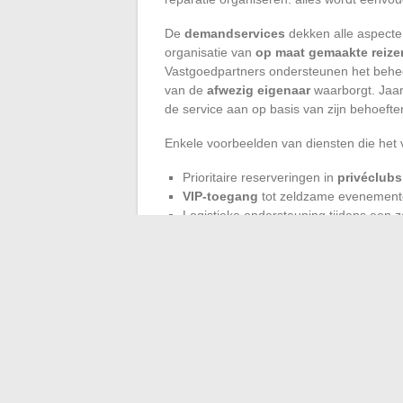
De
demandservices
dekken alle aspecte
organisatie van
op maat gemaakte reize
Vastgoedpartners ondersteunen het behe
van de
afwezig eigenaar
waarborgt. Jaar
de service aan op basis van zijn behoeften
Enkele voorbeelden van diensten die het 
Prioritaire reserveringen in
privéclubs
VIP-toegang
tot zeldzame evenemente
Logistieke ondersteuning tijdens een z
De
luxe conciërge
biedt ook een
sportc
ontmoeting met sport- of cultuurpersoonlij
belang; de partners worden zorgvuldig ge
vader herwint zo de vrijheid om in alle ser
dierbaren, terwijl experts de organisatie o
dag opent zich voor nieuwe mogelijkhede