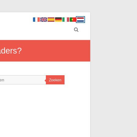
aders?
Zoeken