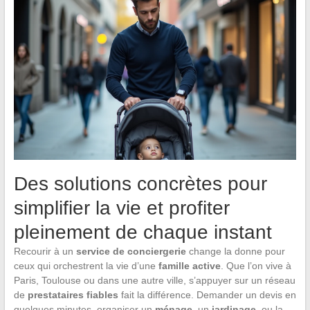
Des solutions concrètes pour
simplifier la vie et profiter
pleinement de chaque instant
Recourir à un
service de conciergerie
change la donne pour
ceux qui orchestrent la vie d’une
famille active
. Que l’on vive à
Paris, Toulouse ou dans une autre ville, s’appuyer sur un réseau
de
prestataires fiables
fait la différence. Demander un devis en
quelques minutes, organiser un
ménage
, un
jardinage
, ou la