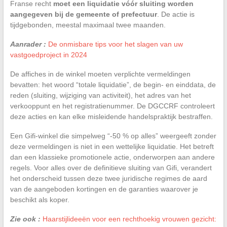
Franse recht
moet een liquidatie vóór sluiting worden
aangegeven bij de gemeente of prefectuur
. De actie is
tijdgebonden, meestal maximaal twee maanden.
Aanrader :
De onmisbare tips voor het slagen van uw
vastgoedproject in 2024
De affiches in de winkel moeten verplichte vermeldingen
bevatten: het woord “totale liquidatie”, de begin- en einddata, de
reden (sluiting, wijziging van activiteit), het adres van het
verkooppunt en het registratienummer. De DGCCRF controleert
deze acties en kan elke misleidende handelspraktijk bestraffen.
Een Gifi-winkel die simpelweg “-50 % op alles” weergeeft zonder
deze vermeldingen is niet in een wettelijke liquidatie. Het betreft
dan een klassieke promotionele actie, onderworpen aan andere
regels. Voor alles over de definitieve sluiting van Gifi, verandert
het onderscheid tussen deze twee juridische regimes de aard
van de aangeboden kortingen en de garanties waarover je
beschikt als koper.
Zie ook :
Haarstijlideeën voor een rechthoekig vrouwen gezicht: